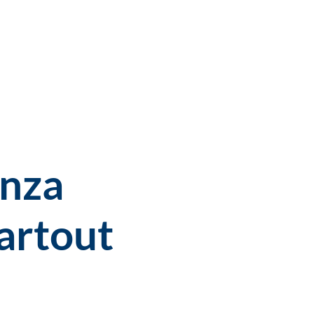
enza
artout