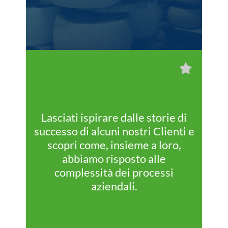
Lasciati ispirare dalle storie di
successo di alcuni nostri Clienti e
scopri come, insieme a loro,
abbiamo risposto alle
complessità dei processi
aziendali.