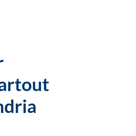
r
artout
ndria