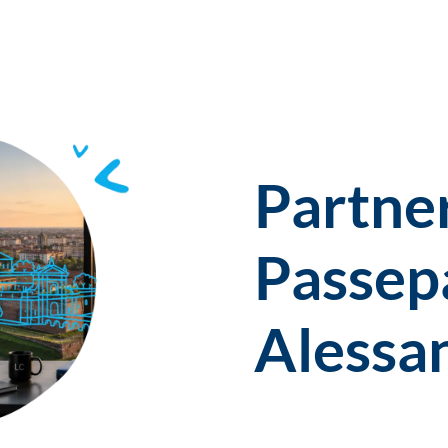
Partne
Passep
Alessa