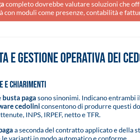
ga
completo dovrebbe valutare soluzioni che off
tà con moduli come presenze, contabilità e fattu
ta e gestione operativa dei ced
e e chiarimenti
e
busta paga
sono sinonimi. Indicano entrambi i
ware cedolini
consentono di produrre questi do
attenute, INPS, IRPEF, netto e TFR.
 paga
a seconda del contratto applicato e della s
 le varianti in modo automatico e conforme.