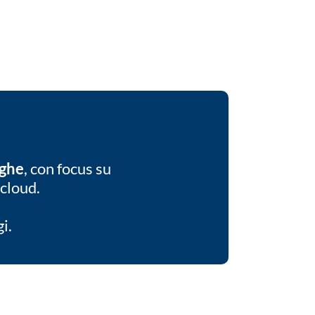
aghe
, con focus su
 cloud.
i.