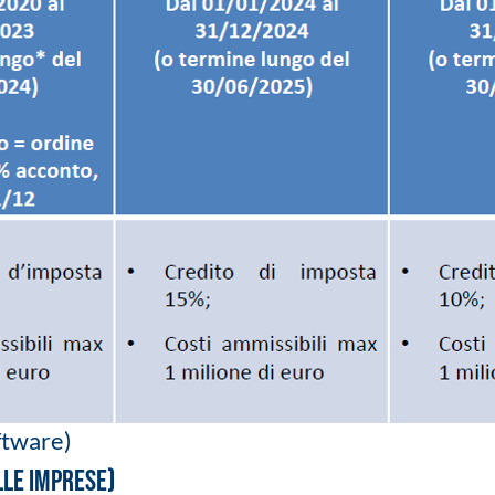
oftware)
lle imprese)