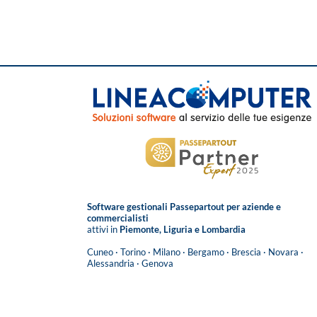
Software gestionali Passepartout per aziende e
commercialisti
attivi in
Piemonte, Liguria e Lombardia
Cuneo
·
Torino
·
Milano
·
Bergamo
·
Brescia
·
Novara
·
Alessandria
·
Genova