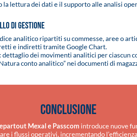
a lettura dei dati e il supporto alle analisi ope
llo di gestione
ce analitico ripartiti su commesse, aree o artic
iretti e indiretti tramite Google Chart.
ttaglio dei movimenti analitici per ciascun co
Natura conto analitico” nei documenti di magazz
Conclusione
epartout Mexal e Passcom
introduce nuove fun
are i flussi operativi, incrementando l’efficienz