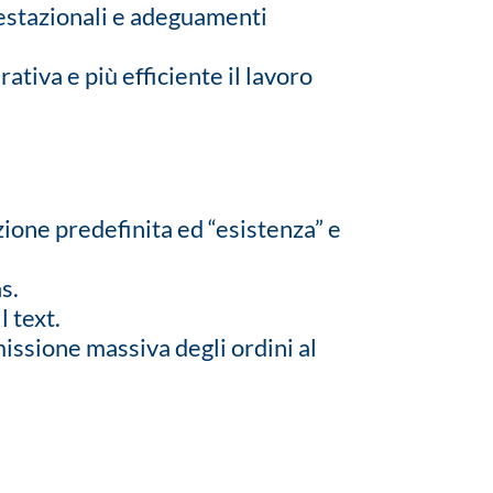
restazionali e adeguamenti
tiva e più efficiente il lavoro
zione predefinita ed “esistenza” e
s.
l text.
issione massiva degli ordini al