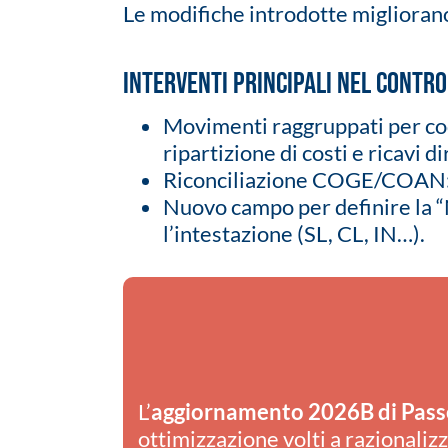
Le modifiche introdotte migliorano l
Interventi principali nel contro
Movimenti raggruppati per codi
ripartizione di costi e ricavi d
Riconciliazione COGE/COAN: de
Nuovo campo per definire la “
l’intestazione (SL, CL, IN…).
L’
aggiornamento 2026B di Pass
ottimizzazione volti a razionalizz