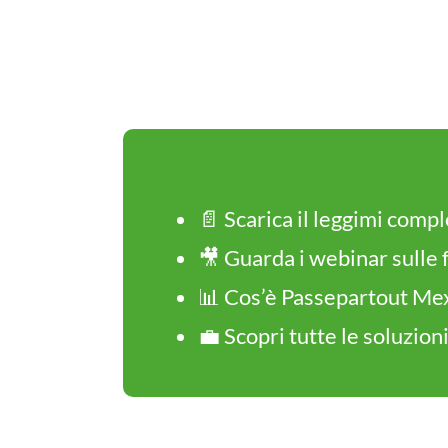
📄
Scarica il leggimi comp
🎥
Guarda i webinar sulle 
📊
Cos’è Passepartout Me
💼
Scopri tutte le soluzion