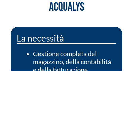
ACQUALYS
La necessità
Gestione completa del
magazzino, della contabilità
e della fatturazione
elettronica.
Gestione articoli noleggiati.
CRM per tracciare e
pianificare le attività di
post-vendita.
La soluzione