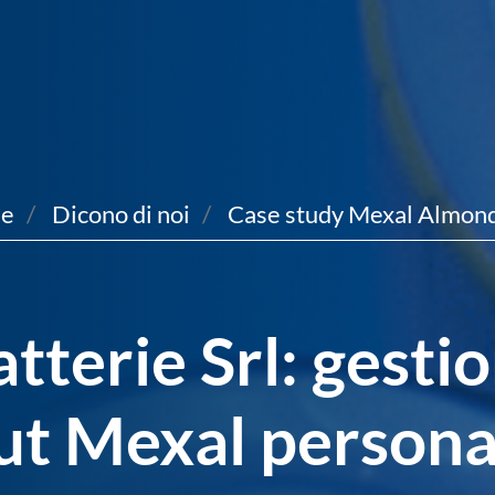
e
Dicono di noi
Case study Mexal Almond
terie Srl: gesti
ut Mexal persona