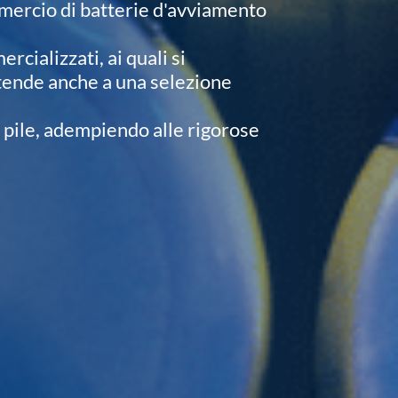
mmercio di batterie d'avviamento
cializzati, ai quali si
estende anche a una selezione
 pile, adempiendo alle rigorose