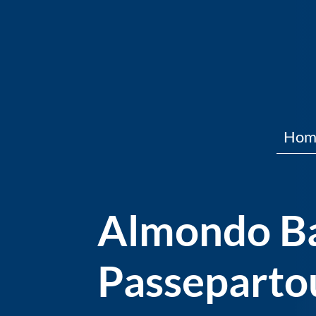
Hom
Almondo Bat
Passeparto