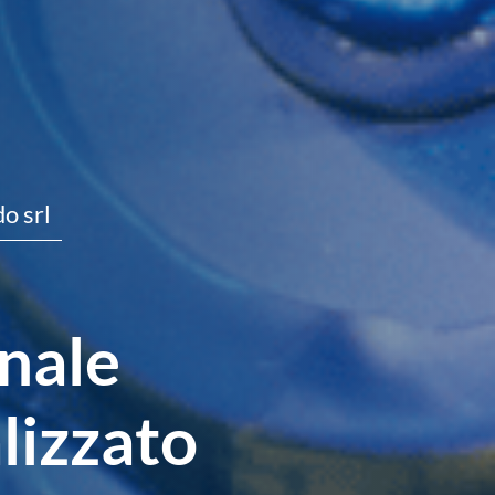
o srl
onale
lizzato