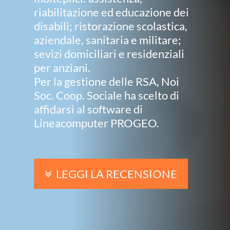
riabilitazione ed educazione dei
disabili; ristorazione scolastica,
aziendale, sanitaria e militare;
sevizi domiciliari e residenziali
per anziani.
Per la gestione delle RSA, Noi
Soc. Coop. Sociale ha scelto di
affidarsi al software di
Lineacomputer PROGEO.
LEGGI LA RECENSIONE