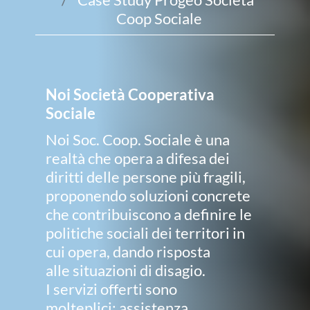
Coop Sociale
Noi Società Cooperativa
Sociale
Noi Soc. Coop. Sociale è una
realtà che opera a difesa dei
diritti delle persone più fragili,
proponendo soluzioni concrete
che contribuiscono a definire le
politiche sociali dei territori in
cui opera, dando risposta
alle situazioni di disagio.
I servizi offerti sono
molteplici: assistenza,