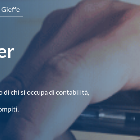
 Gieffe
er
di chi si occupa di contabilità,
ompiti.