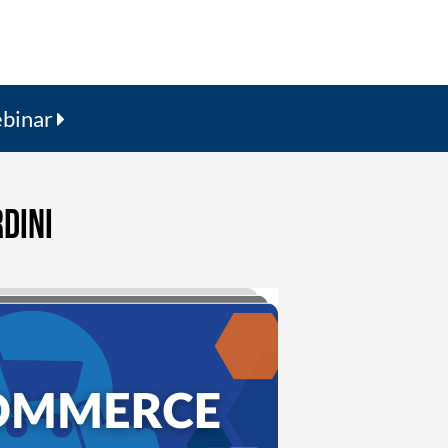
ebinar
DINI