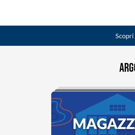
Scopri
ARG