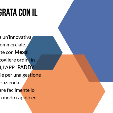
GRATA CON IL
 un’innovativa
 commerciale.
nte con
Mexal
,
ogliere ordini in
 l'APP “
PADDY
rie per una gestione
e azienda.
are facilmente lo
n modo rapido ed