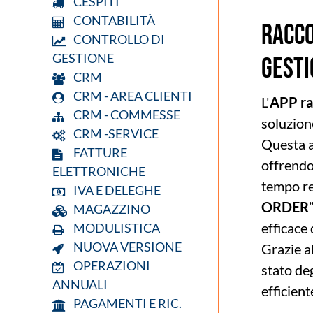
CESPITI
CONTABILITÀ
RACCO
CONTROLLO DI
GESTIONE
GESTI
CRM
CRM - AREA CLIENTI
L'
APP ra
CRM - COMMESSE
soluzion
CRM -SERVICE
Questa a
FATTURE
offrendo 
ELETTRONICHE
tempo re
IVA E DELEGHE
ORDER
MAGAZZINO
efficace 
MODULISTICA
NUOVA VERSIONE
Grazie a
OPERAZIONI
stato deg
ANNUALI
efficient
PAGAMENTI E RIC.