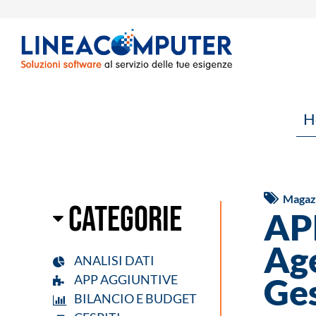
H
Magazzi
Categorie
APP
Age
ANALISI DATI
Ges
APP AGGIUNTIVE
BILANCIO E BUDGET